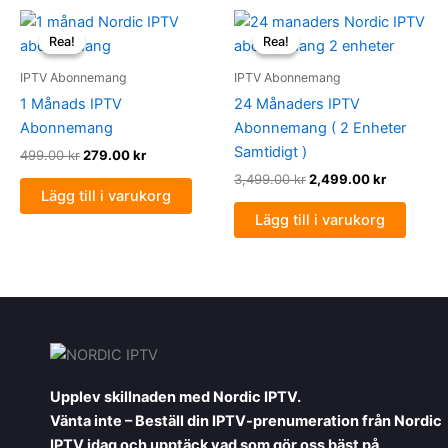
Det
Det
Det
Det
ursprungliga
nuvarande
ursprungliga
nuvarand
Rea!
Rea!
Rea!
Rea!
priset
priset
priset
priset
var:
är:
var:
är:
IPTV Abonnemang
IPTV Abonnemang
499.00 kr.
279.00 kr.
3,499.00 kr.
2,499.00 
1 Månads IPTV
24 Månaders IPTV
Abonnemang
Abonnemang ( 2 Enheter
Samtidigt )
499.00
kr
279.00
kr
3,499.00
kr
2,499.00
kr
Lägg till i varukorg
Lägg till i varukorg
Upplev skillnaden med Nordic IPTV.
Vänta inte – Beställ din IPTV-prenumeration från Nordic
IPTV idag och upptäck vad som gör oss bäst på