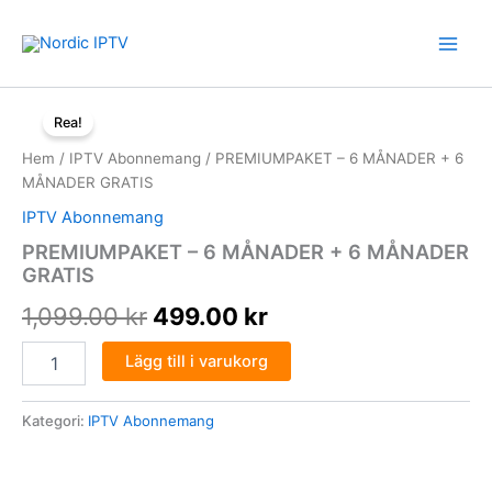
Hoppa
till
innehåll
PREMIUMPAKET
Det
Det
-
Rea!
6
ursprungliga
nuvarande
Hem
/
IPTV Abonnemang
/ PREMIUMPAKET – 6 MÅNADER + 6
MÅNADER
priset
priset
MÅNADER GRATIS
+
6
IPTV Abonnemang
var:
är:
MÅNADER
PREMIUMPAKET – 6 MÅNADER + 6 MÅNADER
GRATIS
1,099.00 kr.
499.00 kr.
GRATIS
mängd
1,099.00
kr
499.00
kr
Lägg till i varukorg
Kategori:
IPTV Abonnemang