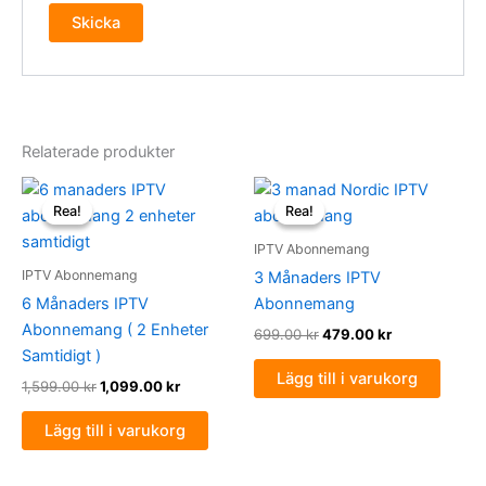
Relaterade produkter
Det
Det
Det
Det
ursprungliga
nuvarande
ursprungliga
nuvarande
Rea!
Rea!
Rea!
Rea!
priset
priset
priset
priset
var:
är:
var:
är:
IPTV Abonnemang
1,599.00 kr.
1,099.00 kr.
699.00 kr.
479.00 kr.
IPTV Abonnemang
3 Månaders IPTV
6 Månaders IPTV
Abonnemang
Abonnemang ( 2 Enheter
699.00
kr
479.00
kr
Samtidigt )
Lägg till i varukorg
1,599.00
kr
1,099.00
kr
Lägg till i varukorg