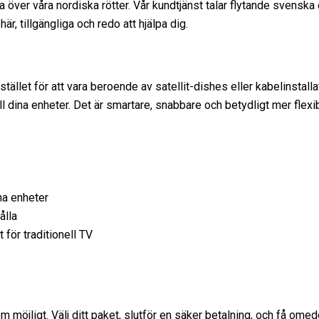
lta över våra nordiska rötter. Vår kundtjänst talar flytande svenska
r, tillgängliga och redo att hjälpa dig.
tället för att vara beroende av satellit-dishes eller kabelinstalla
till dina enheter. Det är smartare, snabbare och betydligt mer flexib
na enheter
ålla
 för traditionell TV
möjligt. Välj ditt paket, slutför en säker betalning, och få omede