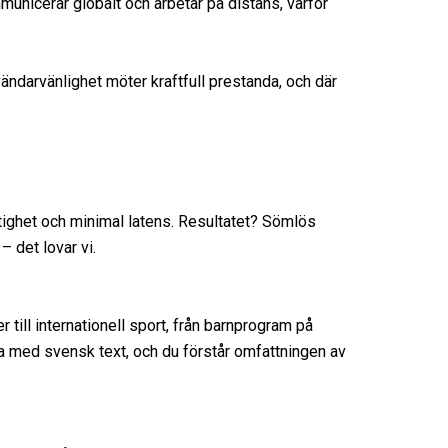
mmunicerar globalt och arbetar på distans, varför
ändarvänlighet möter kraftfull prestanda, och där
astighet och minimal latens. Resultatet? Sömlös
– det lovar vi.
r till internationell sport, från barnprogram på
ga med svensk text, och du förstår omfattningen av