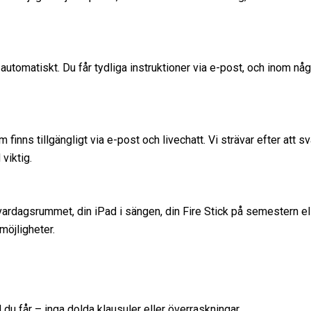
 automatiskt. Du får tydliga instruktioner via e-post, och inom nå
finns tillgängligt via e-post och livechatt. Vi strävar efter att 
viktig.
i vardagsrummet, din iPad i sängen, din Fire Stick på semestern 
möjligheter.
du får – inga dolda klausuler eller överraskningar.