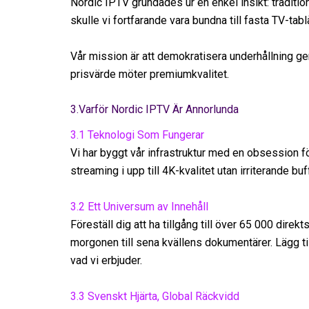
Nordic IPTV grundades ur en enkel insikt: tradition
skulle vi fortfarande vara bundna till fasta TV-t
Vår mission är att demokratisera underhållning gen
prisvärde möter premiumkvalitet.
3.Varför Nordic IPTV Är Annorlunda
3.1 Teknologi Som Fungerar
Vi har byggt vår infrastruktur med en obsession fö
streaming i upp till 4K-kvalitet utan irriterande buf
3.2 Ett Universum av Innehåll
Föreställ dig att ha tillgång till över 65 000 direk
morgonen till sena kvällens dokumentärer. Lägg ti
vad vi erbjuder.
3.3 Svenskt Hjärta, Global Räckvidd