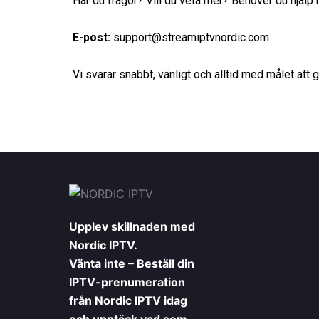
Har du frågor? Vill du veta mer? Behöver du hjäl
E-post:
support@streamiptvnordic.com
Vi svarar snabbt, vänligt och alltid med målet att
Upplev skillnaden med
Nordic IPTV.
Vänta inte – Beställ din
IPTV-prenumeration
från Nordic IPTV idag