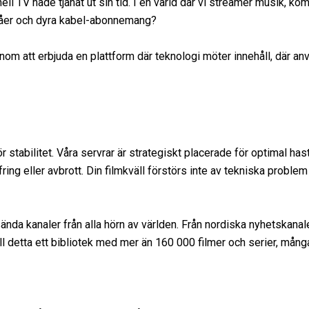
ell TV hade tjänat ut sin tid. I en värld där vi streamer musik, ko
ablåer och dyra kabel-abonnemang?
om att erbjuda en plattform där teknologi möter innehåll, där anv
r stabilitet. Våra servrar är strategiskt placerade för optimal h
fring eller avbrott. Din filmkväll förstörs inte av tekniska problem 
tsända kanaler från alla hörn av världen. Från nordiska nyhetskanale
ll detta ett bibliotek med mer än 160 000 filmer och serier, mån