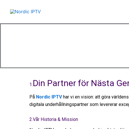
Hoppa
till
innehåll
Din Partner för Nästa Ge
1.
På
Nordic IPTV
har vi en vision: att göra världens
digitala underhållningspartner som levererar exce
2.Vår Historia & Mission