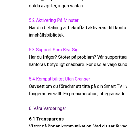
dolda avgifter, ingen väntan.
5.2 Aktivering På Minuter
När din betalning är bekräftad aktiveras ditt konto
innehållsbibliotek.
5.3 Support Som Bryr Sig
Har du frågor? Stöter på problem? Vår supportteam 
hanteras betydligt snabbare. För oss är varje kund 
5.4 Kompatibilitet Utan Gränser
Oavsett om du föredrar att titta på din Smart TV 
fungerar överallt. En prenumeration, obegränsade 
6. Våra Värderingar
6.1 Transparens
Vi tror på öppen kommunikation. Vad du ser är vad 